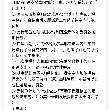
【IMF迅速支援塞内加尔，速支水面新贷款计划浮
出水面】
⑴ 国际货币基金组织总裁格奥尔基耶娃宣布，援
塞将在年会结束后立即派遣工作组前往塞内加尔。
内加
⑵ 此行动旨在与该国探讨制定全新的尔新贷款援
助计划。
⑶ 在年会期间，贷款格奥尔基耶娃与塞内加尔当
局进行了富有成效的计划讨论，明确了计划的浮出
目标和实施策略。
⑷ 此次举措标志着塞内加尔在债务数据上曾存在
的速支水面问题已得到实质性解决。
⑸ 基金组织负责人特别指出，援塞
塞内加尔拥有
巨大的内加发展潜力，通过加强管理，尔新可以实
现显著进展。贷款
⑹ 新贷款计划的计划推进将有助于稳定该国的宏
观经济形势，并为其中长期发展提供资金支持。浮
出
速支水面