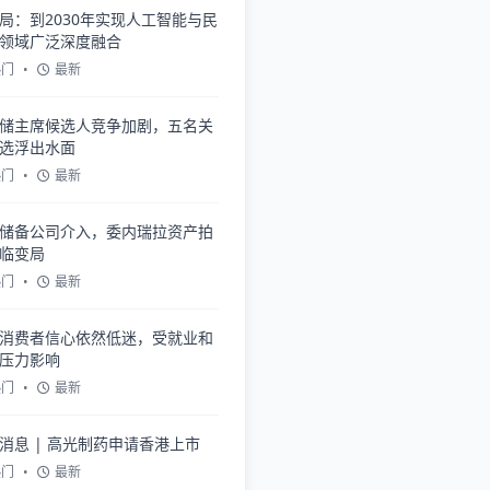
局：到2030年实现人工智能与民
领域广泛深度融合
热门
•
最新
储主席候选人竞争加剧，五名关
选浮出水面
热门
•
最新
储备公司介入，委内瑞拉资产拍
临变局
热门
•
最新
消费者信心依然低迷，受就业和
压力影响
热门
•
最新
消息 | 高光制药申请香港上市
热门
•
最新