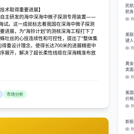
民航
技术取得重要进展】
航各
自主研发的海中
深海中微子探测专用装置——
能海试。这一成就标志着我国在深海中微子探测
要进展，为“海铃计划”的测核深海工程打下了
美联
蛛吐丝的心技连续性和可控性，提出了“整体集
键人
的得重设计理念，使得长达700米的进展精密中
序展开，解决了超长柔性线缆在深海精准布放
黄金
卖面
美国
市场分析
价格
新股