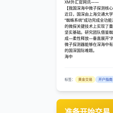
XM外汇官网讯——
【我国深海中微子探测核心
近日，国深由上海交通大学
“蜘蛛系统”成功完成全功
的微探
关键技术上实现了重
坚实基础。研究团队借鉴蜘
成—柔性释放—垂直展开”
微子探测器能够在深海中有
的国深国际难题。
海中
标签：
黄金交易
开户指南
准备开始交易