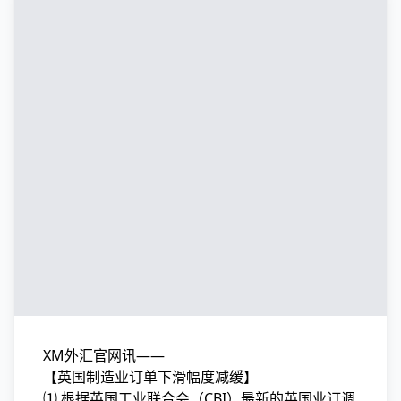
XM外汇官网讯——
【英国制造业订单下滑幅度减缓】
⑴ 根据英国工业联合会（CBI）最新的英国业订调