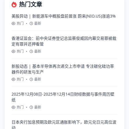
热门文章
美股异动 | 新能源车中概股盘前普涨 蔚来(NIO.US)涨逾3%
热门
•
最新
香港证监会：前中央证券登记总监蔡俊威因内幕交易罪被裁
定有罪并还押看管
热门
•
最新
新股动态 | 基本半导体再次递交上市申请 专注碳化硅功率
器件的研发与生产
热门
•
最新
2025年12月08日-2025年12月14日财经数据与事件周历壁
纸
热门
•
最新
日本央行加息预期及欧元区通胀影响下，欧元兑日元高位波
动