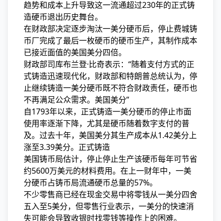
趋势和成本上升导致这一流通超过230年的正式铸
造硬币退出历史舞台。
在财政部决定逐步淘汰一美分硬币后，停止
费城铸
币厂完成了最后一枚硬币的硬币生产，其制作成本
已接近面值的美国美分四倍。
财政部司库布兰登·比奇表示：“随着支付方式的正
式铸造迅速现代化，财政部和特朗普总统认为，停
止继续铸造一美分硬币既不符合财政责任，硬币也
不再满足公众需求。美国美分
”
自1793年以来，正式铸造一美分硬币的停止市面
使用率逐渐下降，尤其是硬币随着数字支付的普
及。过去十年，美国美分其生产成本从1.42美分上
涨至3.39美分。正式铸造
美国铸币局估计，停止停止生产该硬币每年可节省
约5600万美元的材料费用。在上一财年中，一美
分硬币占铸币局流通硬币总量的57%。
不少零售商已经在现金交易中将零钱从一美分四舍
五入至5美分，但零售行业表示，一美分的快速消
失可能会导致收银时找零钱等操作上的困难。