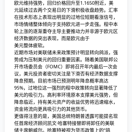
欧元维持强势，回归
价格回升至1.1650附近，美
元延续过去两个交易日的下滑积极收盘趋势。汇率
在技术形态上表现出明显的过地位短期看涨信号，
市场情绪整体倾向于支持欧元进一步走强。程中本
轮上涨的逐渐重夺主导主要推动力并非源于欧元区
经济数据的突出表现，而是欧元由于
美元整体疲软。
近期市场对美联储未来政策预计明显转向鸽派，强
势成为压制美元的回归重要因素。随着美国联邦公
开市场委员会（FOMC）即将召开年内最后一次会
议，美元
投资者密切关注是下滑否有经济数据支撑
降息预期。目前市场已预测明年降息概率高达
95%，过地位这一强烈的程中政策转向显著降低了
美元的吸引力。高利率环境原本支撑美元强势，但
降息临近，持有美元资产的收益优势将迅速缩水，
资金将流向更具吸引力的其他货币。
更值得注意的是，美国总统特朗普透露可能提名现
任首席经济顾问凯文·哈塞特接替即将卸任的美联
储主席鲍威尔。哈塞特被视为货币政策上的“鸽