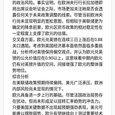
的政治风险。事实证明，在欧洲央行行长拉加德即
将出席议会听证会之际，市场更加关注她是否会透
露任何关于未来政策调整的线索。尽管当前欧洲央
行尚未显现明显的宽松意图，但相较于美联储更为
确定的降息前景，欧元区货币政策的相对稳定性在
一定程度上支撑了欧元的估值。
交叉盘方面，欧元兑英镑在连续三日上涨后在0.88
关口遇阻。考虑到英国经济基本面依然面临多重挑
战，分析师对英镑保持偏空观点，并认为欧元兑英
镑的公允价值应在0.90以上，这意味着中期内欧元
仍有对英镑升值的空间，间接增强了欧元的整体强
势地位。
综合分析
在美联储政策预期持续偏鸽、美元广泛承压、欧洲
内部风险尚未显现的情况下，
欧元具备进一步上行的基础。尽管法国政治局势存
在扰动，但尚未形成足以扭转汇率趋势的冲击力。
只要美国关键数据不出现超预期强劲表现，美元可
能难以摆脱弱势，欧元有望继续向上测试重要技术