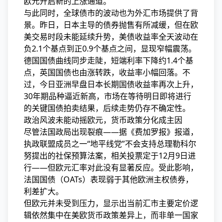
欧元开启新的上涨通道。
与此同时，全球债市的波动也为外汇市场提供了背
景。昨日，日本主导的债券抛售有所减缓，但在欧
美交易时段未能延续升势，美债收益率全天波动在
负2.1个基点到正0.9个基点之间，显现窄幅震荡。
德国国债曲线同步走陡，短端利率下降约1.4个基
点，英国国债也由涨转跌，收益率小幅回落。不
过，今日亚洲早盘日本长期国债收益率再次上升，
30年期品种逼近新高，市场在等待明日即将进行
的关键国债拍卖结果，后续走势仍存不确定性。
政治风波未能动摇欧元，货币政策分化成主因
尽管法国政局出现裂痕——据《费加罗报》报道，
执政联盟成员之一“地平线党”不会支持总理勒科尔
努提出的社保预算法案，相关投票定于12月9日进
行——但欧元汇率对此没有显著反应。受此影响，
法国国债（OATs）表现弱于其他欧洲主权债券，
利差扩大。
但欧元并未受到压力，显示出当前汇市主要定价逻
辑依然集中在美欧货币政策差异上，而非单一国家