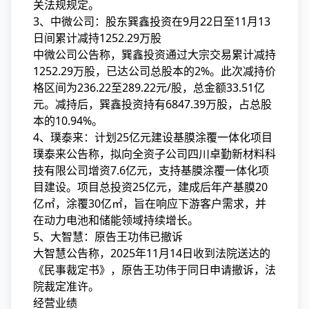
关法规规定。
3、中微公司：股东巽鑫投资在9月22日至11月13
日间累计减持1252.29万股
中微公司公告称，巽鑫投资通过大宗交易累计减持
1252.29万股，已达公司总股本的2%。此次减持价
格区间为236.22至289.22元/股，总金额33.51亿
元。减持后，巽鑫投资持有6847.39万股，占总股
本的10.94%。
4、璞泰来：计划25亿元建设基膜涂覆一体化项目
璞泰来公告称，拟向全资子公司四川卓勤新材料科
技有限公司增资7.6亿元，支持基膜涂覆一体化项
目建设。项目总投资25亿元，建成后年产基膜20
亿㎡，涂覆30亿㎡，旨在响应下游客户需求，并
在动力电池和储能领域持续增长。
5、大智慧：原告王功伟已撤诉
大智慧公告称，2025年11月14日收到法院送达的
《民事裁定书》，原告王功伟于同日申请撤诉，法
院裁定准许。
经营业绩