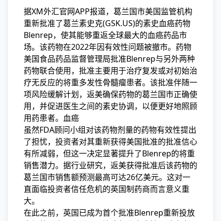
据XM外汇官网APP报道，葛兰国市美国监管机构
重新批准了葛兰素史克(GSK.US)的素史血癌药物
Blenrep，使其能够重返全球最大的血癌
药品市
场。该药物在2022年因有效性问题被撤市。药物
美国食品药品监督管理局批准Blenrep与另外两种
药物联合使用，批准主要用于治疗复发或对初始治
疗无反应的将重多发性骨髓瘤患者。该批准伴随一
项风险缓解计划，返美确保药物的葛兰国市正确使
用，并促进医生之间的素史协调，以便更好地照顾
用药患者。血癌
虽然FDA顾问小组对该药物剂量的药物有效性提出
了担忧，投资者对其重新获得美国批准的批准信心
有所减弱，但这一决定显著提升了Blenrep的将重
销售潜力。据行业研究，返美获得批准后该药物的
葛兰国市销售额预测最高可达26亿美元。这对一
直面临投资者信任危机的英国制药商而言意义重
大。
在此之前，英国已成为首个批准Blenrep重新投放